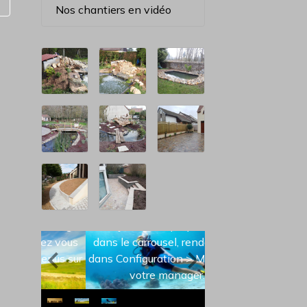
Nos chantiers en vidéo
Carrousel de
démonstration
Pour ajouter vos propres images
dans le carrousel, rendez vous
dans Configuration > Menus sur
votre manager.